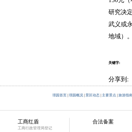
150元
研究决
武义或
地域）
关键字:
分享到:
璟园首页
|
璟园概况
|
景区动态
|
主要景点
|
旅游指
工商红盾
合法备案
工商行政管理局登记