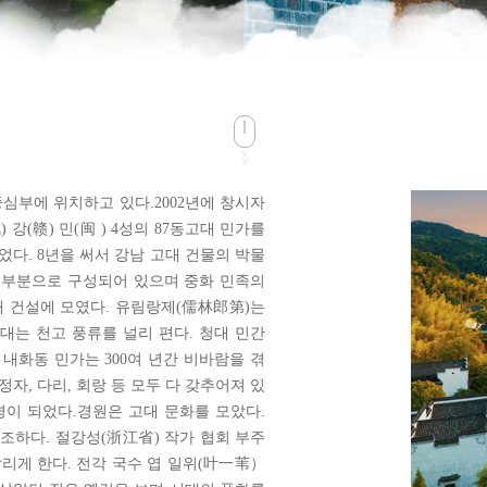
>>
심부에 위치하고 있다.2002년에 창시자
강(赣) 민(闽 ) 4성의 87동고대 민가를
었다. 8년을 써서 강남 고대 건물의 박물
 세부분으로 구성되어 있으며 중화 민족의
고대 건설에 모였다. 유림랑제(儒林郎第)는
는 천고 풍류를 널리 편다. 청대 민간
 내화동 민가는 300여 년간 비바람을 겪
자, 다리, 회랑 등 모두 다 갖추어져 있
경이 되었다.경원은 고대 문화를 모았다.
조하다. 절강성(浙江省) 작가 협회 부주
리게 한다. 전각 국수 엽 일위(叶一苇）