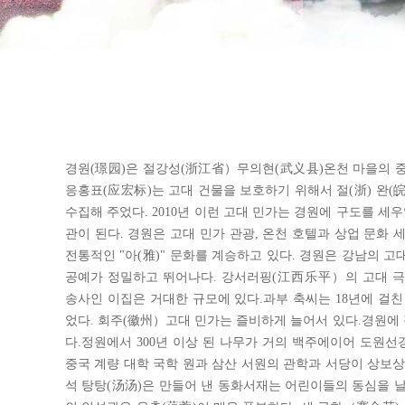
경원(璟园)은 절강성(浙江省）무의현(武义县)온천 마을의 중
응홍표(应宏标)는 고대 건물을 보호하기 위해서 절(浙) 완(皖) 
수집해 주었다. 2010년 이런 고대 민가는 경원에 구도를 세우
관이 된다. 경원은 고대 민가 관광, 온천 호텔과 상업 문화
전통적인 "아(雅)" 문화를 계승하고 있다. 경원은 강남의 
공예가 정밀하고 뛰어나다. 강서러핑(江西乐平）의 고대 극대
송사인 이집은 거대한 규모에 있다.과부 축씨는 18년에 걸친
었다. 회주(徽州）고대 민가는 즐비하게 늘어서 있다.경원에 정
다.정원에서 300년 이상 된 나무가 거의 백주에이어 도원선
중국 계량 대학 국학 원과 삼산 서원의 관학과 서당이 상보상
석 탕탕(汤汤)은 만들어 낸 동화서재는 어린이들의 동심을 날