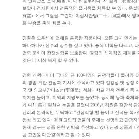
의 인석관은 온축(蘊蓄)이 매우 풍부하다. 새 금화（赛金花)
보았다.검자원에서 전통적인 즐거움을 체득할 수 있다. 운설
有堂）에서 그림을 그린다. 이십사간당(二十四间堂)에서 영화
화 부흥을 위해 힘을 쓴다.
경원은 모후세에 전해질 훌륭한 작품이다. 모든 고대 민가는
하나하나가 산수의 정수를 싣고 있다. 중식 미학을 따르고, 
건축 문화의 완전성함을 보호한다. 원림의 체계적인 체계를 
것은 더 이상 복제 할 수 없다.
경원 개원에이어 국내외 근 100만명의 관광객들이 몰려와 CC
의 광범 위한 관심과 기사에 주목하고 있다.절강성 옛 성장 이
국 옛 외교부장이조성(李肇星), 청화대학교 건축 전문가 등
지지를 높이고, 지역의 지명도를 높였다. 동시에 동화 축제와
가 다채 롭게 펼쳐져 눈길을 끌었다.2016년 경원은 절강성 
관리의 본격적인 위탁하고 "긴삼각형 발 붙이고 전국을 복사
형성 되고 있다. 경원'고민집'건물의 주제는 선명하고 관광지
현재 경구는 정품 온천 민박을 추진하고 있다.관광 상품의 다
남 고민원 대관원'이라고 할 수 있다.