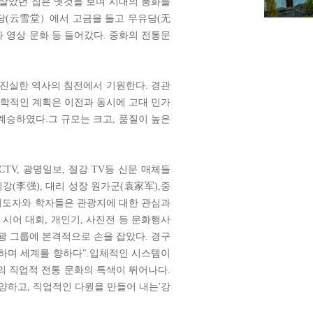
 살았던 집은 옛것을 보며 시대의 풍화를
당(云雪堂）에서 고금을 들고 무유당(无
 영상 문화 등 들어갔다. 중화의 전통문
 진실한 역사의 침전에서 기원한다. 경관
과학적인 계획은 이전과 동시에 고대 민가
계승하였다.그 규모는 크고, 품질이 높은
TV, 광명일보, 절강 TV등 신문 매체들
강(李强), 대리 성장 원가군(袁家军),중
 지도자와 학자들은 관광지에 대한 관심과
 시어 대회, 개인기, 사진전 등 문화행사
관광 그룹에 본격적으로 손을 잡았다. 경구
하며 세계를 향하다".입체적인 시스템이
의 직업적 전통 문화의 특색이 뛰어나다.
양하고, 직업적인 다원을 만들어 내는'강