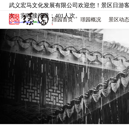
武义宏马文化发展有限公司欢迎您！景区日游客最大
次。实时接待量：401人次。
璟园首页
璟园概况
景区动
璟园概况
璟园动态