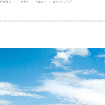
璟园首页
/
主要景点
/
古建介绍
/
开化苏庄古民居
景区介绍
景区快讯
组织架构
酒店快讯
主要荣誉
媒体报导
美图欣赏
最新活动
视频欣赏