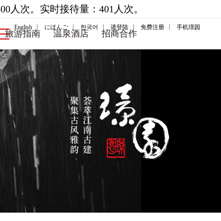
00人次。实时接待量：401人次。
English
にほんご
한국어
请登陆
免费注册
手机璟园
旅游指南
温泉酒店
招商合作
游指南
温泉酒店