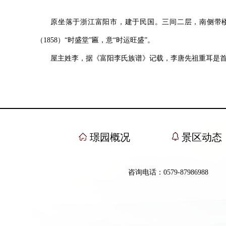
原坐落于浙江富阳市，建于民国。三间二层，南侧带楼梯
（1858）“时盛堂”匾，意“时运旺盛”。
屋主姓李，据《富阳李氏族谱》记载，李唐先祖重耳是
璟园概况
景区动态
咨询电话：0579-87986988