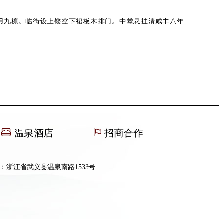
抬梁用九檩。临街设上镂空下裙板木排门。中堂悬挂清咸丰八年
温泉酒店
招商合作
：浙江省武义县温泉南路1533号