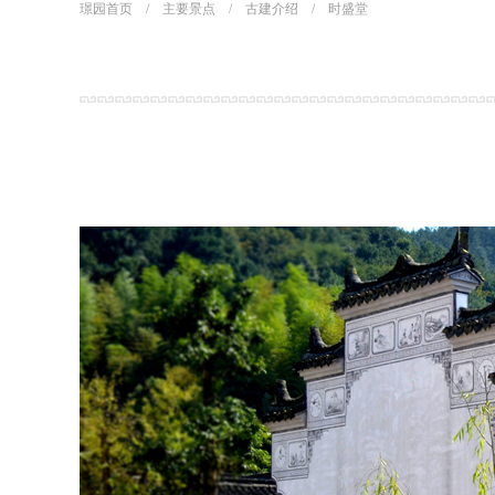
璟园首页
/
主要景点
/
古建介绍
/
时盛堂
景区介绍
景区快
组织架构
酒店快
主要荣誉
媒体报
美图欣赏
最新活
视频欣赏