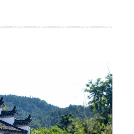
吃
酒店概况
住
行
游
购
娱