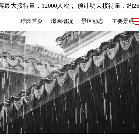
大接待量：12000人次； 预计明天接待量：约25
璟园首页
璟园概况
景区动态
主要景点
动态
主要景点
旅